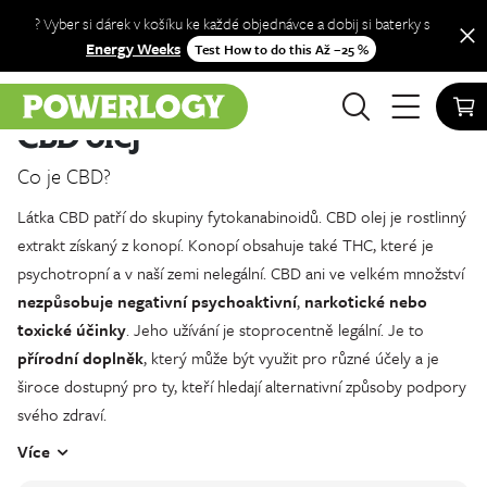
? Vyber si dárek v košíku ke každé objednávce a dobij si baterky s
Energy Weeks
Test How to do this Až −25 %
Obchod
CBD olej
CBD olej
Co je CBD?
Látka CBD patří do skupiny fytokanabinoidů. CBD olej je rostlinný
extrakt získaný z konopí. Konopí obsahuje také THC, které je
psychotropní a v naší zemi nelegální. CBD ani ve velkém množství
nezpůsobuje negativní psychoaktivní
,
narkotické nebo
toxické účinky
. Jeho užívání je stoprocentně legální. Je to
přírodní doplněk
, který může být využit pro různé účely a je
široce dostupný pro ty, kteří hledají alternativní způsoby podpory
svého zdraví.
Více