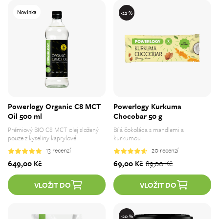
Novinka
-22 %
Powerlogy Organic C8 MCT
Powerlogy Kurkuma
Oil 500 ml
Chocobar 50 g
Prémiový BIO C8 MCT olej složený
Bílá čokoláda s mandlemi a
pouze z kyseliny kaprylové
kurkumou
13
recenzí
20
recenzí
649,00 
Kč
69,00 
Kč
89,00 
Kč
VLOŽIT DO
VLOŽIT DO
-20 %