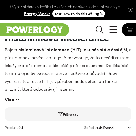
? Vyber si dárek v košíku ke každé objednávce a dobij si baterky s
Energy Weeks
Test How to do this Až −25 %
Obchod
Histaminová intolerance
Histaminová intolerance
Pojem
histaminová intolerance (HIT) je u nás stále častější
, a
přesto mnozí nevědí, co to je. A pravdou je, že to nevědí ani sami
lékaři, protože nemoci stále ještě plně nerozumíme. Do lékařské
terminologie byl zaveden teprve nedávno a původní název
vychází z teorie, že HIT je způsoben nedostatečnou funkcí
enzymů, které odbourávají histamin.
Více
Filtrovat
Produktů:
8
Seřadit: