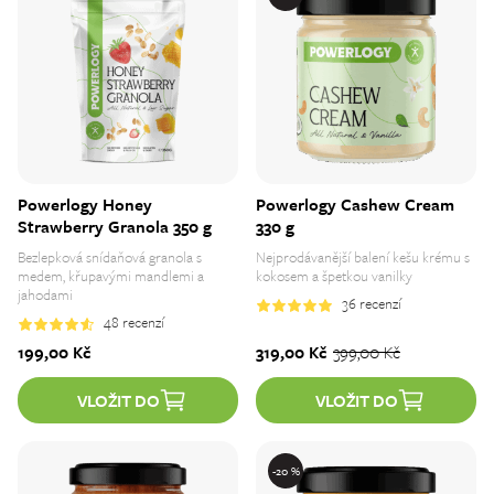
Powerlogy Honey
Powerlogy Cashew Cream
Strawberry Granola 350 g
330 g
Bezlepková snídaňová granola s
Nejprodávanější balení kešu krému s
medem, křupavými mandlemi a
kokosem a špetkou vanilky
jahodami
36
recenzí
48
recenzí
199,00 
Kč
319,00 
Kč
399,00 
Kč
VLOŽIT DO
VLOŽIT DO
-20 %