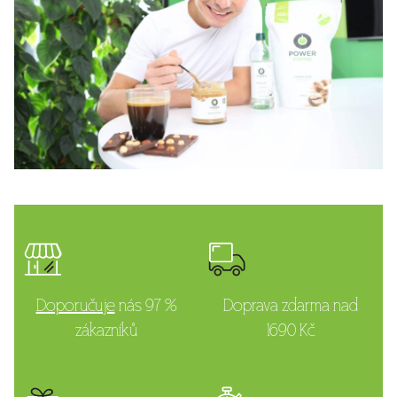
Doporučuje
nás
97 %
Doprava zdarma
nad
zákazníků
1690 Kč