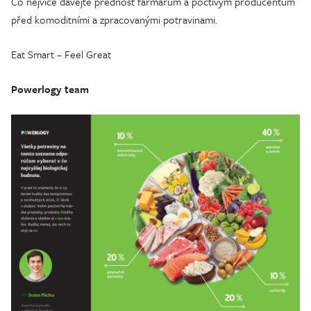
Co nejvíce dávejte přednost farmářům a poctivým producentům
před komoditními a zpracovanými potravinami.
Eat Smart – Feel Great
Powerlogy team