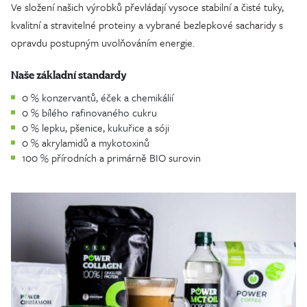
Ve složení našich výrobků převládají vysoce stabilní a čisté tuky,
kvalitní a stravitelné proteiny a vybrané bezlepkové sacharidy s
opravdu postupným uvolňováním energie.
Naše základní standardy
0 % konzervantů, éček a chemikálií
0 % bílého rafinovaného cukru
0 % lepku, pšenice, kukuřice a sóji
0 % akrylamidů a mykotoxinů
100 % přírodních a primárně BIO surovin