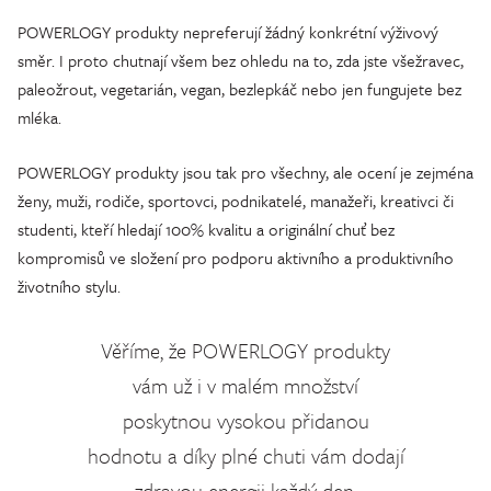
POWERLOGY produkty nepreferují žádný konkrétní výživový
směr. I proto chutnají všem bez ohledu na to, zda jste všežravec,
paleožrout, vegetarián, vegan, bezlepkáč nebo jen fungujete bez
mléka.
POWERLOGY produkty jsou tak pro všechny, ale ocení je zejména
ženy, muži, rodiče, sportovci, podnikatelé, manažeři, kreativci či
studenti, kteří hledají 100% kvalitu a originální chuť bez
kompromisů ve složení pro podporu aktivního a produktivního
životního stylu.
Věříme, že POWERLOGY produkty
vám už i v malém množství
poskytnou vysokou přidanou
hodnotu a díky plné chuti vám dodají
zdravou energii každý den.