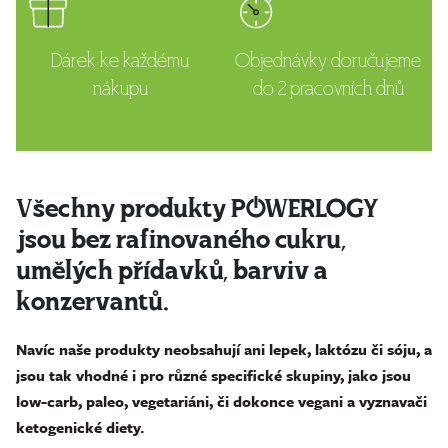
Dárek
ke každému
Objednávky doručujeme
nákupu
do 2 pracovních dnů
Všechny produkty POWERLOGY
jsou bez rafinovaného cukru,
umělých přídavků, barviv a
konzervantů.
Navíc naše produkty neobsahují ani lepek, laktózu či sóju, a
jsou tak vhodné i pro různé specifické skupiny, jako jsou
low-carb, paleo, vegetariáni, či dokonce vegani a vyznavači
ketogenické diety.