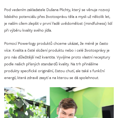
Pod vedením zakladatele Dušana Plichty, který se věnuje rozvoji
lidského potenciálu přes životosprávu těla a mysli už několik let,
je naším cílem zlepšit v první řadě uvědomělost (mindfulness) lidí
při výběru kvality svého jídla.
Pomocí Powerlogy produktů chceme ukázat, že méně je často
více. Kvalita a čisté složení produktu nebo i celé životosprávy je
pro nás důležitější než kvantita. Vyvíjíme proto vlastní receptury
podle našich přísných standardů kvality. Na trh přinášíme
produkty specifické originální, čistou chutí, ale také s funkční
energií, která zdravě zasytí a na kterou se dá spolehnout.