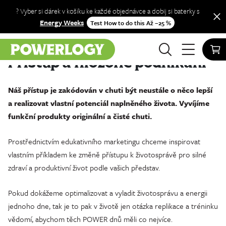
? Vyber si dárek v košíku ke každé objednávce a dobij si baterky s
Energy Weeks
Test How to do this Až −25 %
Přístup a filozofie podnikání
Náš přístup je zakódován v chuti být neustále o něco lepší
a realizovat vlastní potenciál naplněného života. Vyvíjíme
funkční produkty originální a čisté chuti.
Prostřednictvím edukativního marketingu chceme inspirovat
vlastním příkladem ke změně přístupu k životosprávě pro silné
zdraví a produktivní život podle vašich představ.
Pokud dokážeme optimalizovat a vyladit životosprávu a energii
jednoho dne, tak je to pak v životě jen otázka replikace a tréninku
vědomí, abychom těch POWER dnů měli co nejvíce.