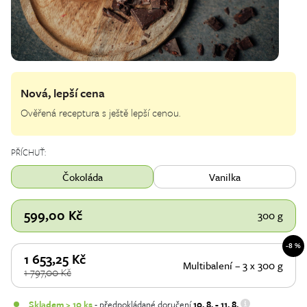
Nová, lepší cena
Ověřená receptura s ještě lepší cenou.
PŘÍCHUŤ:
Čokoláda
Vanilka
599,00
Kč
300 g
-8 %
1 653,25
Kč
Multibalení – 3 x 300 g
1 797,00
Kč
Skladem > 10 ks
- předpokládané doručení
10. 8. - 11. 8.