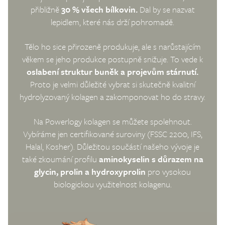
přibližně
30 % všech bílkovin.
Dal by se nazvat
lepidlem, které nás drží pohromadě.
Tělo ho sice přirozeně produkuje, ale s narůstajícím
věkem se jeho produkce postupně snižuje. To vede k
oslabení struktur buněk a projevům stárnutí.
Proto je velmi důležité vybrat si skutečně kvalitní
hydrolyzovaný kolagen a zakomponovat ho do stravy.
Na Powerlogy kolagen se můžete spolehnout.
Vybíráme jen certifikované suroviny (FSSC 2200, IFS,
Halal, Kosher). Důležitou součástí našeho vývoje je
také zkoumání profilu
aminokyselin s důrazem na
glycin, prolin a hydroxyprolin
pro vysokou
biologickou využitelnost kolagenu.