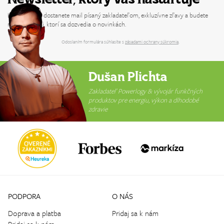
Každý týždeň dostanete mail písaný zakladateľom, exkluzívne zľavy a budete
medzi prvými, ktorí sa dozvedia o novinkách.
Odoslaním formulára súhlasíte s
zásadami ochrany súkromia
.
Dušan Plichta
Zakladateľ Powerlogy & vývojár funkčných
produktov pre energiu, výkon a dlhodobé
zdravie
PODPORA
O NÁS
Doprava a platba
Pridaj sa k nám
Pridaj sa k nám