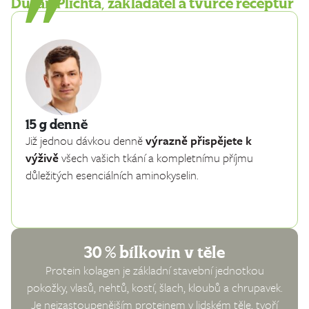
Dušan Plichta, zakladatel a tvůrce receptur
15 g denně
Již jednou dávkou denně
výrazně přispějete k
výživě
všech vašich tkání a kompletnímu příjmu
důležitých esenciálních aminokyselin.
30 % bílkovin v těle
Protein kolagen je základní stavební jednotkou
pokožky, vlasů, nehtů, kostí, šlach, kloubů a chrupavek.
Je nejzastoupenějším proteinem v lidském těle, tvoří