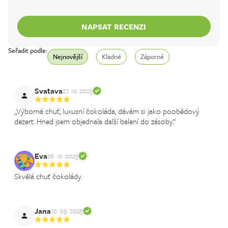
NAPSAT RECENZI
Seřadit podle:
Nejnovější
Kladné
Záporné
Svatava
27. 10. 2025
„Výborná chuť, luxusní čokoláda, dávám si jako poobědový
dezert. Hned jsem objednala další balení do zásoby.“
Eva
26. 10. 2025
Skvělá chuť čokolády.
Jana
10. 09. 2025