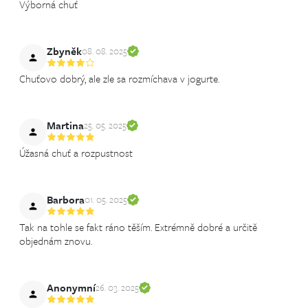
Výborná chuť
Zbyněk
08. 08. 2025
Chuťovo dobrý, ale zle sa rozmíchava v jogurte.
Martina
25. 05. 2025
Úžasná chuť a rozpustnost
Barbora
01. 05. 2025
Tak na tohle se fakt ráno těším. Extrémně dobré a určitě
objednám znovu.
Anonymní
26. 03. 2025