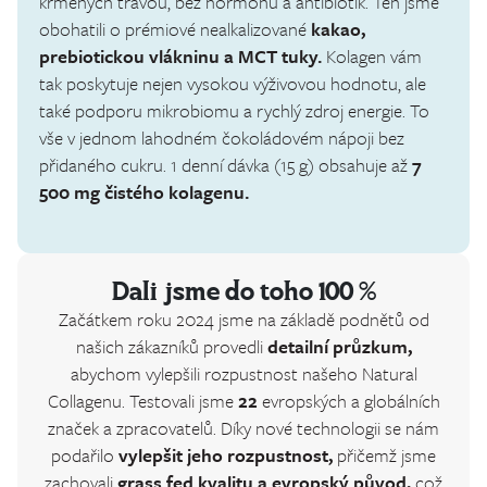
krmených trávou, bez hormonů a antibiotik. Ten jsme
obohatili o prémiové nealkalizované
kakao,
prebiotickou vlákninu a MCT tuky.
Kolagen vám
tak poskytuje nejen vysokou výživovou hodnotu, ale
také podporu mikrobiomu a rychlý zdroj energie. To
vše v jednom lahodném čokoládovém nápoji bez
přidaného cukru. 1 denní dávka (15 g) obsahuje až
7
500 mg čistého kolagenu.
Dali jsme do toho 100 %
Začátkem roku 2024 jsme na základě podnětů od
našich zákazníků provedli
detailní průzkum,
abychom vylepšili rozpustnost našeho Natural
Collagenu. Testovali jsme
22
evropských a globálních
značek a zpracovatelů. Díky nové technologii se nám
podařilo
vylepšit jeho rozpustnost,
přičemž jsme
zachovali
grass fed kvalitu a evropský původ,
což