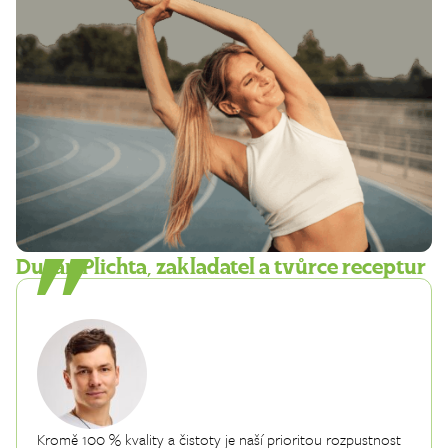
Dušan Plichta, zakladatel a tvůrce receptur
Kromě 100 % kvality a čistoty je naší prioritou rozpustnost