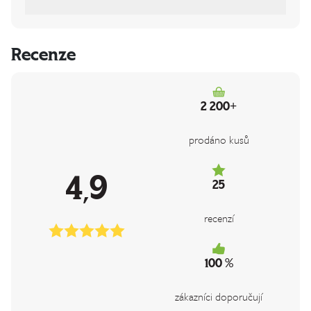
Recenze
2 200+
prodáno kusů
4,9
25
recenzí
100 %
zákazníci doporučují