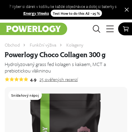
? Vyber si dárek v košíku ke každé objednávce a dobij si baterky s
Energy Weeks
Test How to do this Až −25 %
Obchod
Funkční výživa
Kolageny
Powerlogy Choco Collagen 300 g
Hydrolyzovaný grass fed kolagen s kakaem, MCT a
prebiotickou vlákninou
4.9
25
ověřených recenzí
Snídaňový nápoj