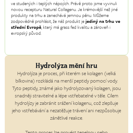
ve studených i teplých nápojích. Právě proto jsme vyvinuli
novou recepturu Natural Collagenu. Je krémovější než jiné
produkty na trhu a zanechává jemnou pěnu. Můžeme
zodpovědně prohlásit, že náš produkt je
jediný na trhu ve
střední Evropě
, který má grass fed kvalitu a zároveň i
evropský původ.
Hydrolýza mění hru
Hydrolýza je proces, při kterém se kolagen (velká
bílkovina) rozkládá na menší peptidy pomocí vody.
Tyto peptidy, známé jako hydrolyzovaný kolagen, jsou
snadněji stravitelné a lépe vstřebatelné v těle. Cílem
hydrolýzy je zabránit srážení kolagenu, což zlepšuje
jeho vstřebávání a nezatěžuje trávení ani nezpůsobuje
zánětlivé reakce.
Tento proces lze provést tepelnou nebo