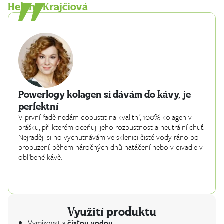
Helena Krajčiová
Powerlogy kolagen si dávám do kávy, je
perfektní
V první řadě nedám dopustit na kvalitní, 100% kolagen v
prášku, při kterém oceňuji jeho rozpustnost a neutrální chuť.
Nejraději si ho vychutnávám ve sklenici čisté vody ráno po
probuzení, během náročných dnů natáčení nebo v divadle v
oblíbené kávě.
Využití produktu
Vymixovat s
čistou vodou.