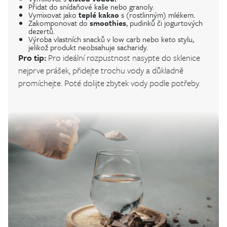
Přidat do snídaňové kaše nebo granoly.
Vymixovat jako
teplé kakao
s (rostlinným) mlékem.
Zakomponovat do
smoothies
, pudinků či jogurtových
dezertů.
Výroba vlastních snacků v low carb nebo keto stylu,
jelikož produkt neobsahuje sacharidy.
Pro tip:
Pro ideální rozpustnost nasypte do sklenice
nejprve prášek, přidejte trochu vody a důkladně
promíchejte. Poté dolijte zbytek vody podle potřeby.