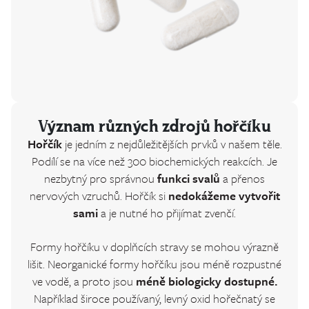
Význam různých zdrojů hořčíku
Hořčík
je jedním z nejdůležitějších prvků v našem těle.
Podílí se na více než 300 biochemických reakcích. Je
nezbytný pro správnou
funkci svalů
a přenos
nervových vzruchů. Hořčík si
nedokážeme vytvořit
sami
a je nutné ho přijímat zvenčí.
Formy hořčíku v doplňcích stravy se mohou výrazně
lišit. Neorganické formy hořčíku jsou méně rozpustné
ve vodě, a proto jsou
méně biologicky dostupné.
Například široce používaný, levný oxid hořečnatý se