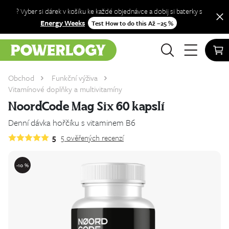
? Vyber si dárek v košíku ke každé objednávce a dobij si baterky s
Energy Weeks
Test How to do this Až −25 %
Obchod
Funkční výživa
Vitamínové doplňky a multivitamíny
NoordCode Mag Six 60 kapslí
Denní dávka hořčíku s vitaminem B6
5
5
ověřených recenzí
-10 %