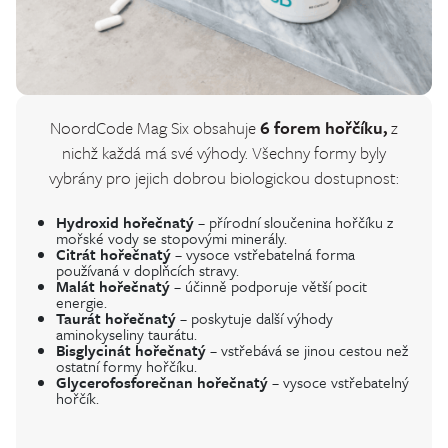
NoordCode Mag Six obsahuje
6 forem hořčíku,
z
nichž každá má své výhody. Všechny formy byly
vybrány pro jejich dobrou biologickou dostupnost:
Hydroxid hořečnatý
– přírodní sloučenina hořčíku z
mořské vody se stopovými minerály.
Citrát hořečnatý
– vysoce vstřebatelná forma
používaná v doplňcích stravy.
Malát hořečnatý
– účinně podporuje větší pocit
energie.
Taurát hořečnatý
– poskytuje další výhody
aminokyseliny taurátu.
Bisglycinát hořečnatý
– vstřebává se jinou cestou než
ostatní formy hořčíku.
Glycerofosforečnan hořečnatý
– vysoce vstřebatelný
hořčík.