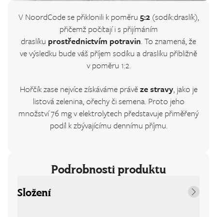
V NoordCode se přiklonili k poměru
5:2
(sodík:draslík),
přičemž počítají i s přijímáním
draslíku
prostřednictvím potravin
. To znamená, že
ve výsledku bude váš příjem sodíku a draslíku přibližně
v poměru 1:2.
Hořčík zase nejvíce získáváme právě
ze stravy
, jako je
listová zelenina, ořechy či semena. Proto jeho
množství 76 mg v elektrolytech představuje přiměřený
podíl k zbývajícímu dennímu příjmu.
Podrobnosti produktu
Složení