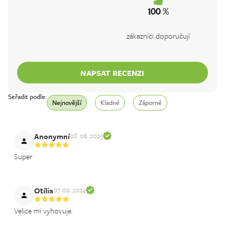
100 %
zákazníci doporučují
NAPSAT RECENZI
Seřadit podle:
Nejnovější
Kladné
Záporné
Anonymní
08. 06. 2025
Super
Otília
07. 09. 2024
Velice mi vyhovuje.