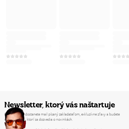
Newsletter, ktorý vás naštartuje
Každý týždeň dostanete mail písaný zakladateľom, exkluzívne zľavy a budete
medzi prvými, ktorí sa dozvedia o novinkách.