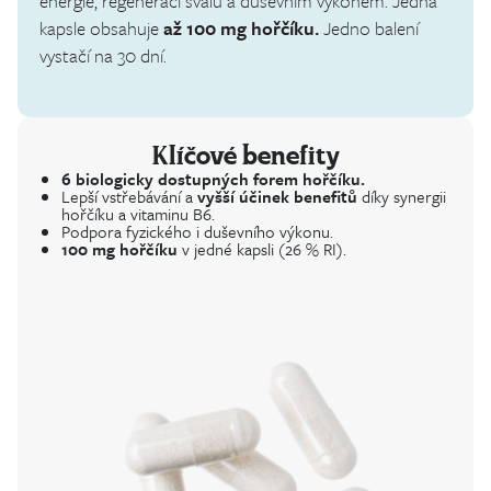
energie, regenerací svalů a duševním výkonem. Jedna
kapsle obsahuje
až 100 mg hořčíku.
Jedno balení
vystačí na 30 dní.
Klíčové benefity
6 biologicky dostupných forem hořčíku.
Lepší vstřebávání a
vyšší účinek benefitů
díky synergii
hořčíku a vitaminu B6.
Podpora fyzického i duševního výkonu.
100 mg hořčíku
v jedné kapsli (26 % RI).