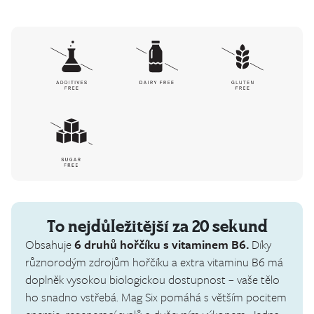
To nejdůležitější za 20 sekund
Obsahuje
6 druhů hořčíku s vitaminem B6.
Díky
různorodým zdrojům hořčíku a extra vitaminu B6 má
doplněk vysokou biologickou dostupnost – vaše tělo
ho snadno vstřebá. Mag Six pomáhá s větším pocitem