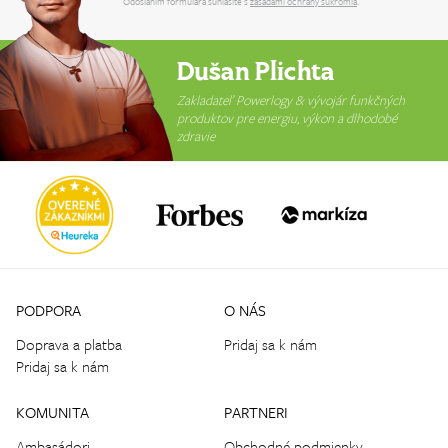
Odoslaním formulára súhlasíte s
zásadami ochrany súkromia
.
Dušan Plichta
Zakladateľ Powerlogy & vývojár funkčných
produktov pre energiu, výkon a dlhodobé
zdravie
PODPORA
O NÁS
Doprava a platba
Pridaj sa k nám
Pridaj sa k nám
KOMUNITA
PARTNERI
Ambasádori
Obchodné podmienky