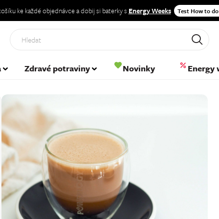
 košíku ke každé objednávce a dobij si baterky s
Energy Weeks
Test How to do
Hled
a
Zdravé potraviny
Novinky
Energy 
→