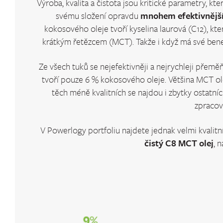
Výroba, kvalita a čistota jsou kritické parametry, kt
svému složení opravdu
mnohem efektivnějš
kokosového oleje tvoří kyselina laurová (C12), kter
krátkým řetězcem (MCT). Takže i když má své benef
Ze všech tuků se nejefektivněji a nejrychleji přem
tvoří pouze 6 % kokosového oleje. Většina MCT ol
těch méně kvalitních se najdou i zbytky ostatníc
zpracová
V Powerlogy portfoliu najdete jednak velmi kvalit
čistý C8 MCT olej
, 