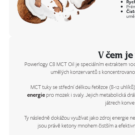
Ryc
Prém
Čist
uměl
V čem je
Powerlogy C8 MCT Oil je speciálním extraktem 1
umělých konzervantů s koncentrovan
MCT tuky se střední délkou řetězce (8-12 uhlíků)
energie
pro mozek i svaly. Jejich metabolická drá
játrech konver
Ty následně dokážou využívat jako zdroj energie nej
jsou právě ketony mnohem čistším a efektivn