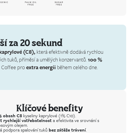
jší za 20 sekund
kaprylové (C8),
která efektivně dodává rychlou
ných tuků, příměsí a umělých konzervantů.
100 %
r Coffee pro
extra energii
během celého dne.
Klíčové benefity
% obsah C8
kyseliny kaprylové (1% C10).
t rychlejší vstřebatelnost
a efektivita ve srovnání s
sovým olejem.
á podpora spalování tuků
bez zátěže trávení
.