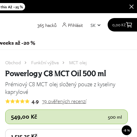
 this Až −25 %
365 hacků
Přihlásit
SK
0,00
Kč
at
weeks až -20 %
Obchod
Funkční výživa
MCT olej
Powerlogy C8 MCT Oil 500 ml
Prémiový C8 MCT olej složený pouze z kyseliny
kaprylové
4.9
39
ověřených recenzí
549,00
Kč
500 ml
-8 %
1 515,25
Kč