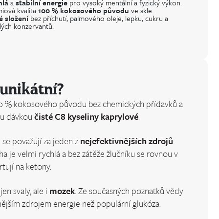
hlá
a
stabilní energie
pro vysoký mentální a fyzický výkon.
iová kvalita
100 % kokosového původu
ve skle.
é složení
bez příchutí, palmového oleje, lepku, cukru a
ých konzervantů.
 unikátní?
00 % kokosového původu bez chemických přídavků a
ou dávkou
čisté C8 kyseliny kaprylové
.
 se považují za jeden z
nejefektivnějších zdrojů
ha je velmi rychlá a bez zátěže žlučníku se rovnou v
tují na ketony.
en svaly, ale i
mozek
. Ze současných poznatků vědy
ějším zdrojem energie než populární glukóza.