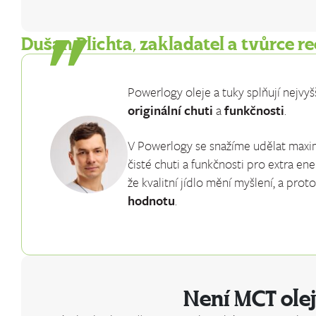
Dušan Plichta, zakladatel a tvůrce r
Powerlogy oleje a tuky splňují nejvyšší
originální chuti
a
funkčnosti
.
V Powerlogy se snažíme udělat maxim
čisté chuti a funkčnosti pro extra en
že kvalitní jídlo mění myšlení, a pro
hodnotu
.
Není MCT olej