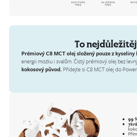
To nejdůležitě
Prémiový C8 MCT olej složený pouze z kyseliny 
energii mozku i svalům. Čistý prémiový olej bez lev
kokosový původ.
Přidejte si C8 MCT olej do Powe
99 
7krá
koko
Přím