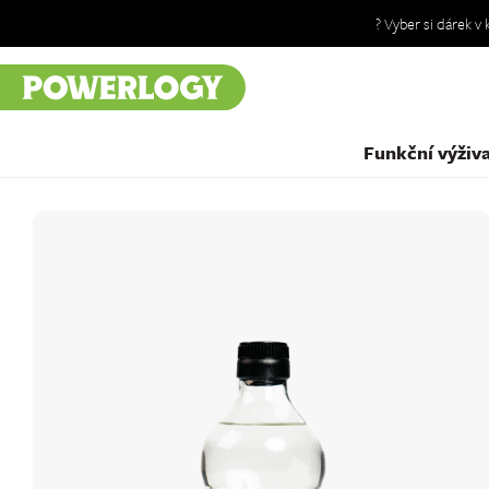
? Vyber si dárek v
Funkční výživ
Granola a müsli
Prémiové snídaně bez lepku, mléčných
výrobků a přidaného cukru