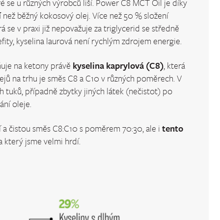
eré se u různých výrobců liší. Power C8 MCT Oil je díky
í
než běžný kokosový olej. Více než 50 % složení
á se v praxi již nepovažuje za triglycerid se středně
ity, kyselina laurová není rychlým zdrojem energie.
ěňuje na ketony právě
kyselina kaprylová (C8)
, která
ejů na trhu je směs C8 a C10 v různých poměrech. V
h tuků, případně zbytky jiných látek (nečistot) po
ní oleje.
ní a čistou směs C8:C10 s poměrem 70:30, ale i
tento
na který jsme velmi hrdí.