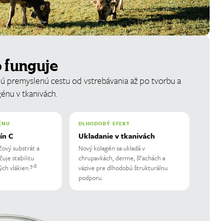
o funguje
jú premyslenú cestu od vstrebávania až po tvorbu a
énu v tkanivách.
ÉNU
DLHODOBÝ EFEKT
ín C
Ukladanie v tkanivách
čový substrát a
Nový kolagén sa ukladá v
uje stabilitu
chrupavkách, derme, šľachách a
5-8
ch vlákien.
väzive pre dlhodobú štrukturálnu
podporu.