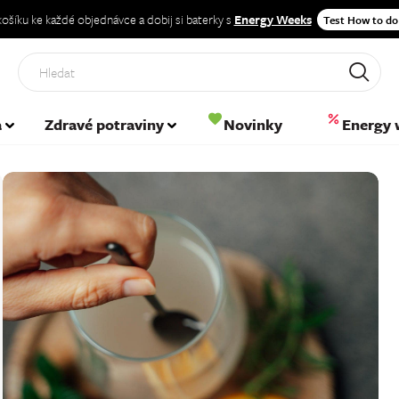
 košíku ke každé objednávce a dobij si baterky s
Energy Weeks
Test How to do
Hled
a
Zdravé potraviny
Novinky
Energy 
→