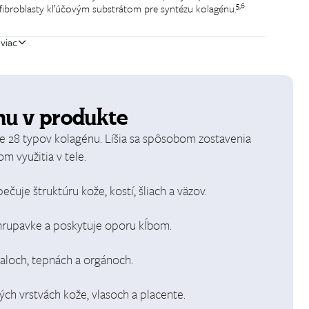
5,6
e fibroblasty kľúčovým substrátom pre syntézu kolagénu.
 viac
nu v produkte
ne 28 typov kolagénu. Líšia sa spôsobom zostavenia
m využitia v tele.
čuje štruktúru kože, kostí, šliach a väzov.
chrupavke a poskytuje oporu kĺbom.
aloch, tepnách a orgánoch.
ch vrstvách kože, vlasoch a placente.