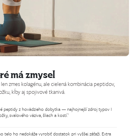
oré má zmysel
o len zmes kolagénu, ale cielená kombinácia peptidov,
žku, kĺby aj spojivové tkanivá.
 peptidy z hovädzieho dobytka — najhojnejší zdroj typov I
1
kožky, svalového väziva, šliach a kostí.
o telo ho nedokáže vyrobiť dostatok pri vyššej záťaži. Extra