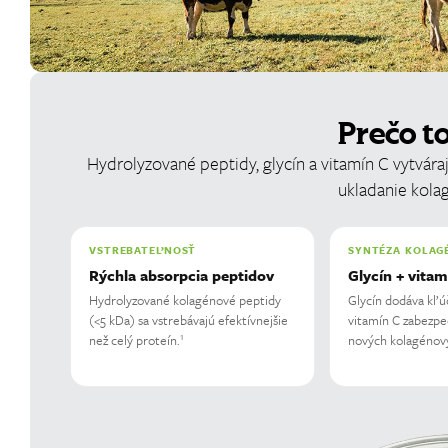
Prečo t
Hydrolyzované peptidy, glycín a vitamín C vytvára
ukladanie kolag
VSTREBATEĽNOSŤ
SYNTÉZA KOLAG
Rýchla absorpcia peptidov
Glycín + vitam
Hydrolyzované kolagénové peptidy
Glycín dodáva kľú
(<5 kDa) sa vstrebávajú efektívnejšie
vitamín C zabezpeč
1
než celý proteín.
nových kolagénový