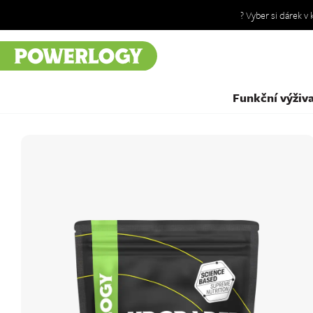
? Vyber si dárek v
Funkční výživ
Granola a müsli
Prémiové snídaně bez lepku, mléčných
výrobků a přidaného cukru