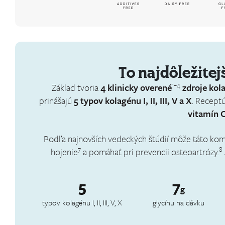
To najdôležitej
1–4
Základ tvoria
4 klinicky overené
zdroje kol
prinášajú
5 typov kolagénu I, II, III, V a X
. Recept
vitamín C
Podľa najnovších vedeckých štúdií môže táto komb
7
8
hojenie
a pomáhať pri prevencii osteoartrózy.
5
7
g
typov kolagénu I, II, III, V, X
glycínu na dávku