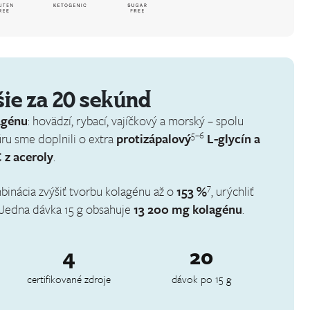
šie za 20 sekúnd
agénu
: hovädzí, rybací, vajíčkový a morský – spolu
5–6
úru sme doplnili o extra
protizápalový
L-glycín a
 z aceroly
.
7
inácia zvýšiť tvorbu kolagénu až o
153 %
, urýchliť
Jedna dávka 15 g obsahuje
13 200 mg kolagénu
.
4
20
certifikované zdroje
dávok po 15 g