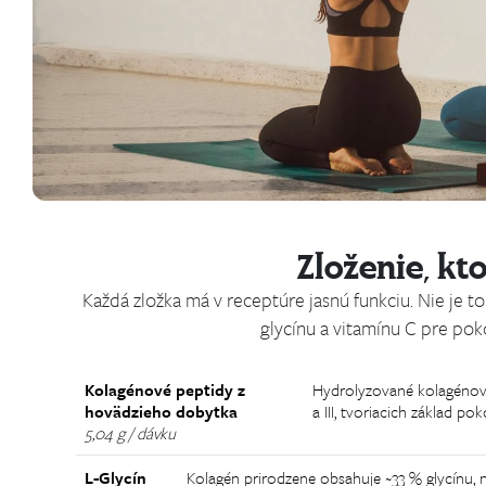
Zloženie, kt
Každá zložka má v receptúre jasnú funkciu. Nie je t
glycínu a vitamínu C pre poko
Kolagénové peptidy z
Hydrolyzované kolagénové
hovädzieho dobytka
a III, tvoriacich základ po
5,04 g / dávku
L-Glycín
Kolagén prirodzene obsahuje ~33 % glycínu, n