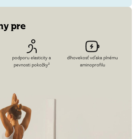
ny pre
podporu elasticity a
dlhovekosť vďaka plnému
2
pevnosti pokožky
aminoprofilu