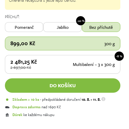
Ověřená receptura s ještě lepší cenou.
PŘÍCHUŤ:
-20 %
Pomeranč
Jablko
Bez příchutě
899,00
Kč
300 g
-8 %
2 481,25
Kč
Multibalení – 3 x 300 g
2 697,00
Kč
DO KOŠÍKU
Skladem > 10 ks
- předpokládané doručení
10. 8. - 11. 8.
Doprava zdarma
nad 1690 Kč
Dárek
ke každému nákupu