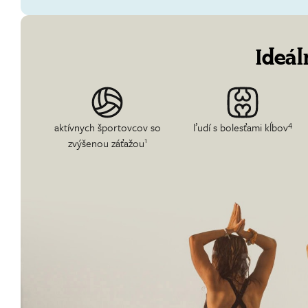
Ideál
4
aktívnych športovcov so
ľudí s bolesťami kĺbov
1
zvýšenou záťažou