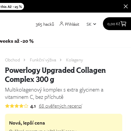
 this Až −25 %
365 hacků
Přihlásit
SK
0,00
Kč
at
weeks až -20 %
Obchod
Funkční výživa
Kolageny
Powerlogy Upgraded Collagen
Complex 300 g
Multikolagenový komplex s extra glycinem a
vitaminem C, bez příchutě
4.1
68
ověřených recenzí
Nová, lepší cena