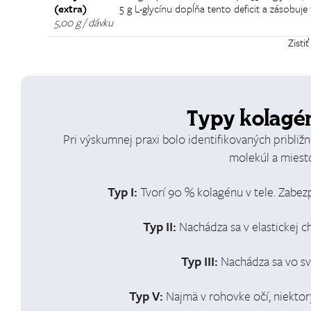
(extra)
5 g L-glycínu dopĺňa tento deficit a zásobuj
5,00 g / dávku
Zistiť
Typy kolagé
Pri výskumnej praxi bolo identifikovaných približ
molekúl a miesto
Typ I:
Tvorí 90 % kolagénu v tele. Zabezpe
Typ II:
Nachádza sa v elastickej 
Typ III:
Nachádza sa vo sv
Typ V:
Najmä v rohovke očí, niektorý