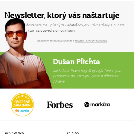
Newsletter, ktorý vás naštartuje
Každý týždeň dostanete mail písaný zakladateľom, exkluzívne zľavy a budete
medzi prvými, ktorí sa dozvedia o novinkách.
Odoslaním formulára súhlasíte s
zásadami ochrany súkromia
.
Dušan Plichta
Zakladateľ Powerlogy & vývojár funkčných
produktov pre energiu, výkon a dlhodobé
zdravie
PODPORA
O NÁS