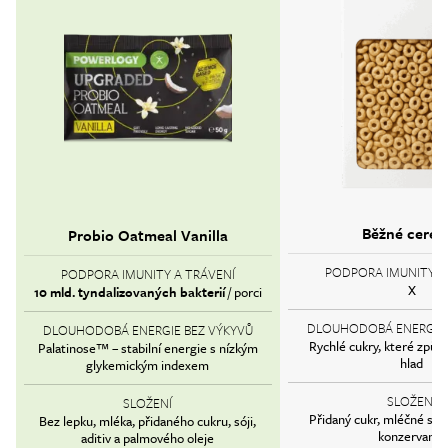
Běžné cereál
Probio Oatmeal Vanilla
PODPORA IMUNITY A
PODPORA IMUNITY A TRÁVENÍ
X
10 mld. tyndalizovaných bakterií
/ porci
DLOUHODOBÁ ENERGIE 
DLOUHODOBÁ ENERGIE BEZ VÝKYVŮ
Rychlé cukry, které způso
Palatinose™ – stabilní energie s nízkým
hlad
glykemickým indexem
SLOŽENÍ
SLOŽENÍ
Přidaný cukr, mléčné slož
Bez lepku, mléka, přidaného cukru, sóji,
konzervanty
aditiv a palmového oleje