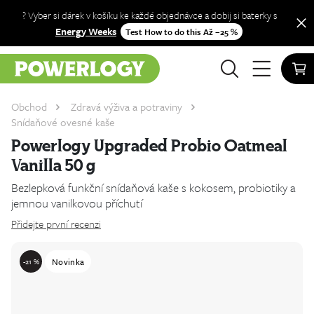
? Vyber si dárek v košíku ke každé objednávce a dobij si baterky s
Energy Weeks
Test How to do this Až −25 %
Obchod
Zdravá výživa a potraviny
Snídaňové ovesné kaše
Powerlogy Upgraded Probio Oatmeal
Vanilla 50 g
Bezlepková funkční snídaňová kaše s kokosem, probiotiky a
jemnou vanilkovou příchutí
Přidejte první recenzi
Novinka
-21 %