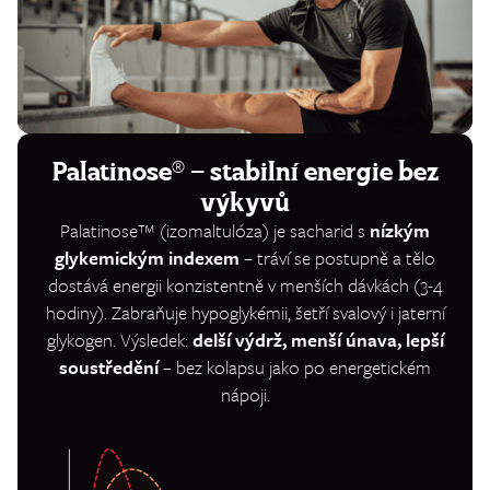
Palatinose® – stabilní energie bez
výkyvů
Palatinose™ (izomaltulóza) je sacharid s
nízkým
glykemickým indexem
– tráví se postupně a tělo
dostává energii konzistentně v menších dávkách (3-4
hodiny). Zabraňuje hypoglykémii, šetří svalový i jaterní
glykogen. Výsledek:
delší výdrž, menší únava, lepší
soustředění
– bez kolapsu jako po energetickém
nápoji.