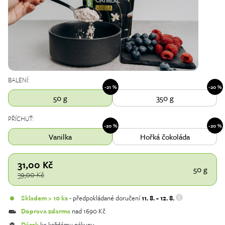
BALENÍ:
-21 %
-20 %
50 g
350 g
PŘÍCHUŤ:
-20 %
-20 %
Vanilka
Hořká čokoláda
31,00
Kč
50 g
39,00
Kč
Skladem > 10 ks
- předpokládané doručení
11. 8. - 12. 8.
Doprava zdarma
nad 1690 Kč
Dárek
ke každému nákupu