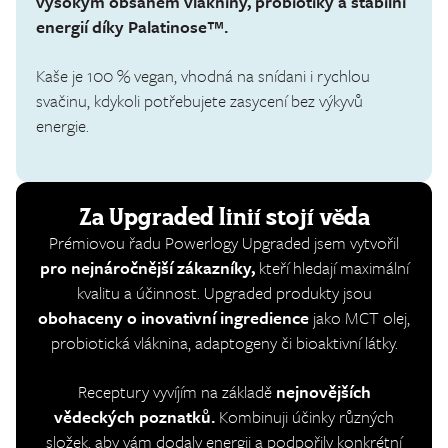
vysokým obsahem vlákniny, probiotiky a stabilní
energií díky Palatinose™.
Kaše je 100 % vegan, vhodná na snídani i rychlou
svačinu, kdykoli potřebujete zasycení bez výkyvů
energie.
Za Upgraded linií stojí věda
Prémiovou řadu Powerlogy Upgraded jsem vytvořil
pro nejnáročnější zákazníky,
kteří hledají maximální
kvalitu a účinnost. Upgraded produkty jsou
obohaceny o inovativní ingredience
jako MCT olej,
probiotická vláknina, adaptogeny či bioaktivní látky.
Receptury vyvíjím na základě
nejnovějších
vědeckých poznatků.
Kombinuji účinky různých
složek, aby vám dodaly energii a podpořily konkrétní