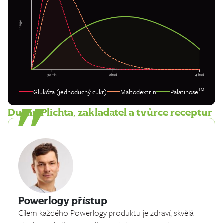
Energie
30 min
2 hod
4 hod
TM
Glukóza (jednoduchý cukr)
Maltodextrin
Palatinose
Dušan Plichta, zakladatel a tvůrce receptur
Powerlogy přístup
Cílem každého Powerlogy produktu je zdraví, skvělá