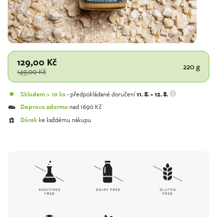
129,00
Kč
220 g
149,00
Kč
Skladem > 10 ks
- předpokládané doručení
11. 8. - 12. 8.
Doprava zdarma
nad 1690 Kč
Dárek
ke každému nákupu