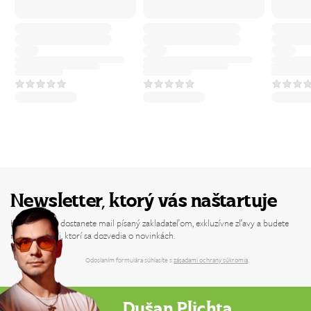
Newsletter, ktorý vás naštartuje
Každý týždeň dostanete mail písaný zakladateľom, exkluzívne zľavy a budete
medzi prvými, ktorí sa dozvedia o novinkách.
Odoslaním formulára súhlasíte s
zásadami ochrany súkromia
.
Dušan Plichta