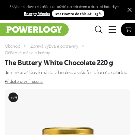
? Vyber si dárek v košíku ke každé objednávce a dobij si baterky s
Energy Weeks
Test How to do this Až −25 %
Obchod
Zdravá výživa a potraviny
Oříšková másla a krémy
The Buttery White Chocolate 220 g
Jemné arašídové máslo z hi-oleic arašídů s bílou čokoládou
Přidejte první recenzi
-13 %