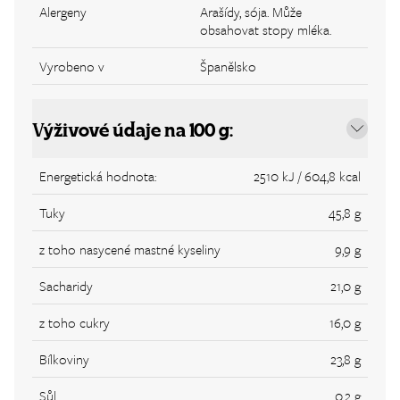
Alergeny
Arašídy, sója. Může
obsahovat stopy mléka.
Vyrobeno v
Španělsko
Výživové údaje na 100 g:
Energetická hodnota:
2510 kJ / 604,8 kcal
Tuky
45,8 g
z toho nasycené mastné kyseliny
9,9 g
Sacharidy
21,0 g
z toho cukry
16,0 g
Bílkoviny
23,8 g
Sůl
0,2 g