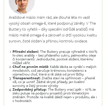
Arašídové máslo mám rád, ale dlouhá léta mi vadil
vysoký obsah omega-6, které podporují záněty. V The
Buttery to vyřešili – díky speciální odrůdě arašídů má
máslo méně omega-6 a zároveň si drží vysokou kvalitu
surovin, čisté složení a přísnou kontrolu oxidace.
Přírodní složení:
The Buttery pracuje výhradně s 100 %
hi-oleic arašídy – bez přidaného cukru, palmového oleje
či konzervantů. Jednoduché, poctivé složení, kterému
můžeš věřit.
Chuť na prvním místě:
Každá dávka se vyrábí v malých
množstvích, což zaručuje krémovou konzistenci a
výjimečnou chuť, která si tě získá od první lžičky.
Transparentnost:
Značka staví na upřímnosti – přesně
víš, co je uvnitř. Žádné skryté přísady, jen kvalitní
suroviny a čistý proces výroby.
Zodpovědný přístup:
The Buttery vrací zpět – 10 % ze
zisku putuje na podporu projektů proti klimatickým
změnám. Protože na kvalitě záleží nejen v produktu, ale i
v hodnotách.