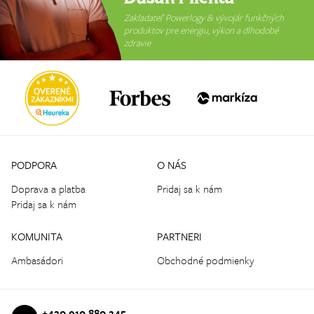
Zakladateľ Powerlogy & vývojár funkčných
produktov pre energiu, výkon a dlhodobé
zdravie
PODPORA
O NÁS
Doprava a platba
Pridaj sa k nám
Pridaj sa k nám
KOMUNITA
PARTNERI
Ambasádori
Obchodné podmienky
+420 910 880 245