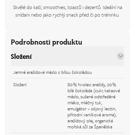
Skvělé do kaší, smoothies, toastů i dezertů. Ideální na
snídani nebo jako rychlý snack před či po tréninku.
Podrobnosti produktu
Složení
Jemné arašídové máslo s bílou čokoládou
Složení
80 % hi-oleic arašídy, 20 %
bílá čokoláda (cukr, kakaové
máslo, sušené odstředěné
mléko, mléčný tuk,
emulgátor – sójový lecitin,
přírodní vanilkové aroma),
arašídový olej, organická
mořská sůl ze Španělska