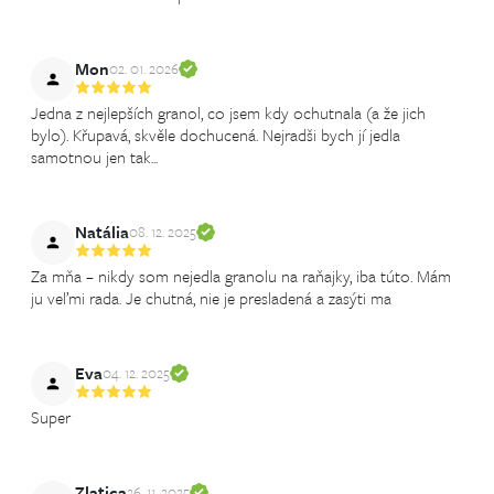
Mon
02. 01. 2026
Jedna z nejlepších granol, co jsem kdy ochutnala (a že jich
bylo). Křupavá, skvěle dochucená. Nejradši bych jí jedla
samotnou jen tak...
Natália
08. 12. 2025
Za mňa – nikdy som nejedla granolu na raňajky, iba túto. Mám
ju veľmi rada. Je chutná, nie je presladená a zasýti ma
Eva
04. 12. 2025
Super
Zlatica
26. 11. 2025