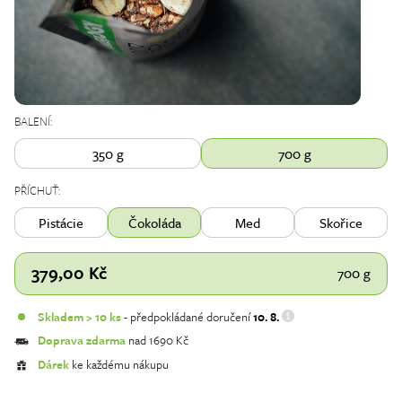
BALENÍ:
350 g
700 g
PŘÍCHUŤ:
Pistácie
Čokoláda
Med
Skořice
379,00
Kč
700 g
Skladem > 10 ks
- předpokládané doručení
10. 8.
Doprava zdarma
nad 1690 Kč
Dárek
ke každému nákupu