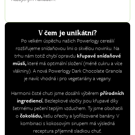
V čem je unikátní?
Po velkém úspěchu našich Powerlogy cereálií
rozšiřujeme snídaňovou linii o skvělou novinku. Na
trhu nám totiž chybí opravdu
křupavé snídaňové
müsli,
které má optimální složení (méně cukru a více
vlákniny). A nová Powerlogy Dark Chocolate Granola
je navíc vhodná i pro vegetariány a vegany.
Harmonii čisté chuti jsme dosáhli výběrem
přírodních
ingrediencí.
Bezlepkové vločky jsou křupavé díky
šetrnému pečení teplým vzduchem. Ty jsme obohatili
o
čokoládu,
kešu ořechy a lyofilizované banány. V
kombinaci s kokosovým sirupem má výsledná
receptura příjemně sladkou chuť.