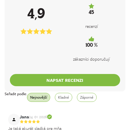
4,9
45
recenzí
100 %
zákazníci doporučují
NAPSAT RECENZI
Seřadit podle:
Nejnovější
Kladné
Záporné
Jana
24. 01. 2026
Je taká akurát sladká pre mňa