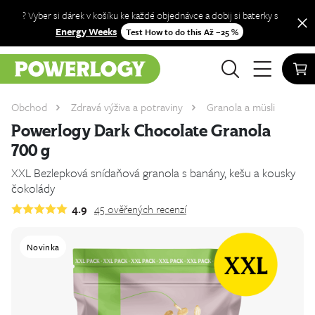
? Vyber si dárek v košíku ke každé objednávce a dobij si baterky s
Energy Weeks
Test How to do this Až −25 %
Obchod
Zdravá výživa a potraviny
Granola a müsli
Powerlogy Dark Chocolate Granola
700 g
XXL Bezlepková snídaňová granola s banány, kešu a kousky
čokolády
4.9
45
ověřených recenzí
Novinka