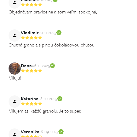
Objednávam pravidelne a som veľmi spokojná,
Vladimir
20. 11. 2025
Chutná granola s plnou čokoládovou chuťou
Dana
06. 11. 2025
Miluju!
Katarína
28. 10. 2025
Milujem asi každú granolu. Je to super.
Veronika
16. 09. 2025