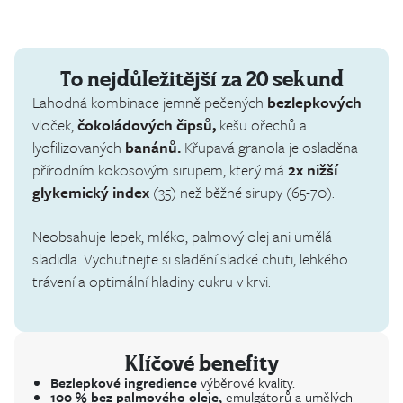
To nejdůležitější za 20 sekund
Lahodná kombinace jemně pečených
bezlepkových
vloček,
čokoládových čipsů,
kešu ořechů a
lyofilizovaných
banánů.
Křupavá granola je osladěna
přírodním kokosovým sirupem, který má
2x nižší
glykemický index
(35) než běžné sirupy (65-70).
Neobsahuje lepek, mléko, palmový olej ani umělá
sladidla. Vychutnejte si sladění sladké chuti, lehkého
trávení a optimální hladiny cukru v krvi.
Klíčové benefity
Bezlepkové ingredience
výběrové kvality.
100 % bez palmového oleje,
emulgátorů a umělých