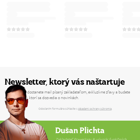
Newsletter, ktorý vás naštartuje
Každý týždeň dostanete mail písaný zakladateľom, exkluzívne zľavy a budete
medzi prvými, ktorí sa dozvedia o novinkách.
Odoslaním formulára súhlasíte s
zásadami ochrany súkromia
.
Dušan Plichta
Zakladateľ Powerlogy & vývojár funkčných