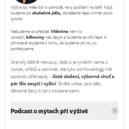
Výživa by měla být o pohodě, ne o počítání na talíři. Když
budeme jíst
skutečné jídlo,
dokážeme lépe vnímat pocit
sytosti.
Nebudeme se přejídat.
Vláknina
nám to
usnadní,
bílkoviny
nás zasytí a budeme se cítit lépe. A
přirozeně dojdeme k tomu, že budeme jíst to, co
potřebujeme.
Granoly
běžně nekupuji, ráda si je vyrábím sama z
vloček, oříšků a semínek. Ale tyto od Powerlogy mě
opravdu překvapily –
čisté složení, výborná chuť a
pár lžic zasytí i vyživí
. Skvělá volba i pro děti,
těhotné ženy či lidi s intolerancemi.
Podcast o mýtech při výživě