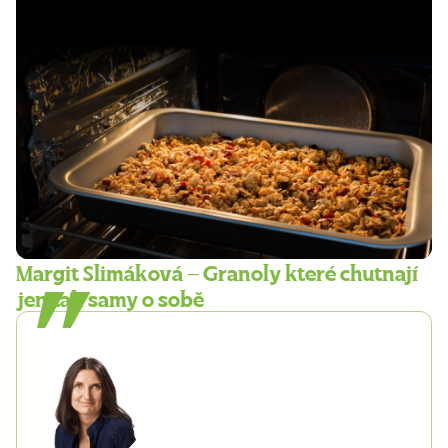
Margit Slimáková – Granoly které chutnají
jen tak samy o sobě