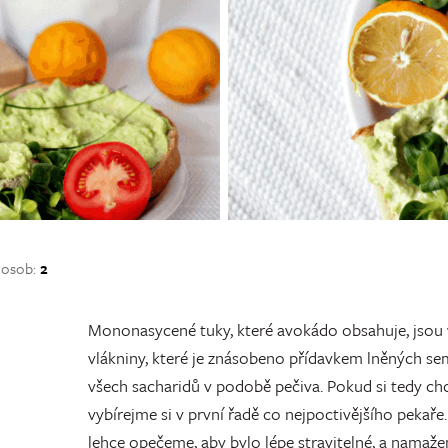
 osob:
2
Mononasycené tuky, které avokádo obsahuje, jsou
vlákniny, které je znásobeno přídavkem lněných sem
všech sacharidů v podobě pečiva. Pokud si tedy ch
vybírejme si v první řadě co nejpoctivějšího pekaře
lehce opečeme, aby bylo lépe stravitelné, a namaže