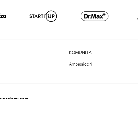
KOMUNITA
Ambasádori
owerlogy.com