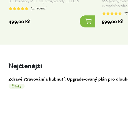
BIO kokosový MCT olej s triglyceridy C8 a C10
100% čistý, hydr
evropského zdro
34
recenzí
27
499,00 
Kč
599,00 
Kč
Nejčtenější
Zdravé stravování a hubnutí: Upgrade-ovaný plán pro dlou
Články