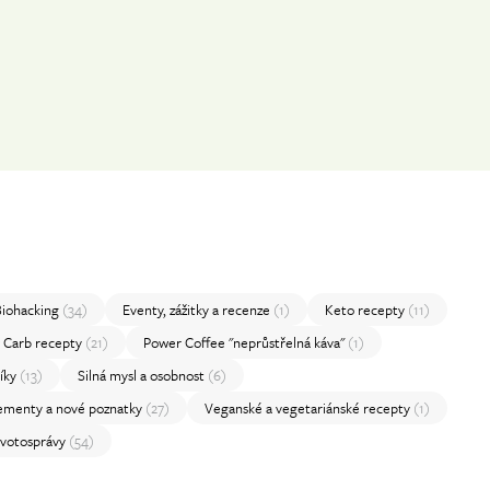
Biohacking
(34)
Eventy, zážitky a recenze
(1)
Keto recepty
(11)
 Carb recepty
(21)
Power Coffee "neprůstřelná káva"
(1)
níky
(13)
Silná mysl a osobnost
(6)
lementy a nové poznatky
(27)
Veganské a vegetariánské recepty
(1)
životosprávy
(54)