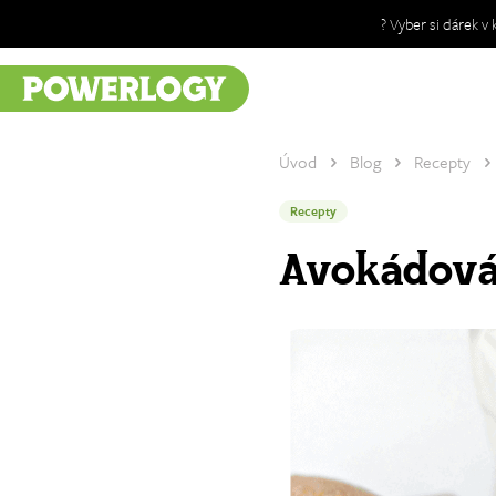
? Vyber si dárek v
Úvod
Blog
Recepty
Recepty
Avokádov