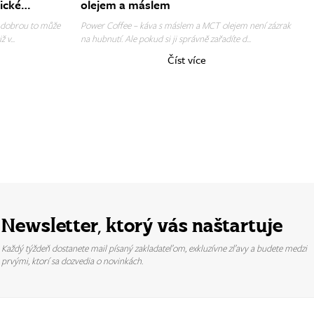
ické
olejem a máslem
 dobrou to může
Power Coffee – káva s máslem a MCT olejem není zázrak
 v...
na hubnutí. Ale pokud si ji správně zařadíte d...
Číst více
Newsletter, ktorý vás naštartuje
Každý týždeň dostanete mail písaný zakladateľom, exkluzívne zľavy a budete medzi
prvými, ktorí sa dozvedia o novinkách.