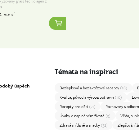
olyzovaný grass fed kolagen z
je
2
recenzí
Témata na inspiraci
hodobý úspěch
Bezlepkové a bezlaktózové recepty
(28)
Kvalita, původ a výroba potravin
(10)
Low
Recepty pro děti
(21)
Rozhovory s odbor
Úvahy o naplněném životě
(3)
Věda, sup
Zdravá snídaně a snacky
(32)
Zlepšování 