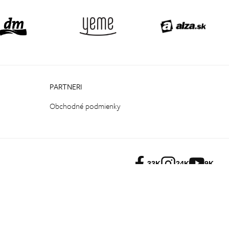
PARTNERI
Obchodné podmienky
33K
24K
9K
Copyright by Powerlogy s.r.o. 2026
Cookies
Ochrana osobních údajů