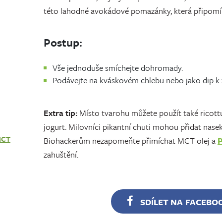
této lahodné avokádové pomazánky, která připomín
Postup:
Vše jednoduše smíchejte dohromady.
Podávejte na kváskovém chlebu nebo jako dip k 
Extra tip:
Místo tvarohu můžete použít také ricott
jogurt. Milovníci pikantní chuti mohou přidat naseka
MCT
Biohackerům nezapomeňte přimíchat MCT olej a
P
zahuštění.
SDÍLET NA FACEBO