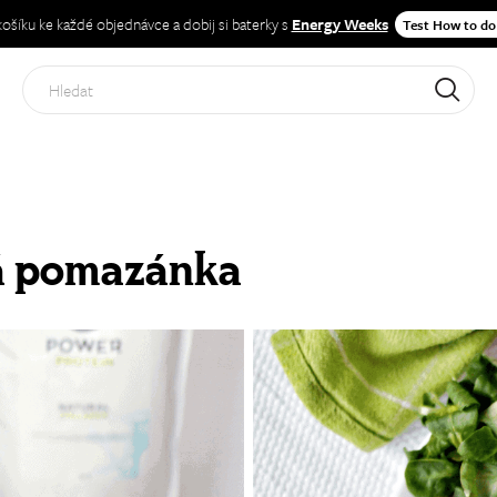
 košíku ke každé objednávce a dobij si baterky s
Energy Weeks
Test How to do
Hled
Začnete zde
Články
Recepty
Rozhovory
á pomazánka