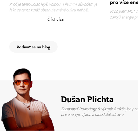
pro více en
Proč je tento koláč lepší volbou? Hlavním důvodem je
fakt, že tento koláč obsahuje méně cukru než bě...
Proč patří MCT tu
zdrojů energie pr
Číst více
Podívat se na blog
Dušan Plichta
Zakladateľ Powerlogy & vývojár funkčných pr
pre energiu, výkon a dlhodobé zdravie