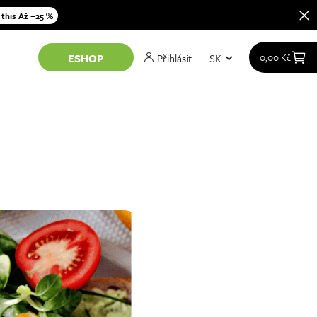
 this Až −25 %
Přihlásit
SK
0,00
Kč
ESHOP
at