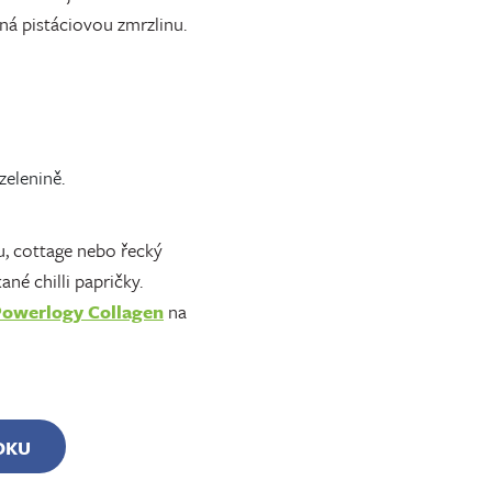
á pistáciovou zmrzlinu.
zelenině.
u, cottage nebo řecký
né chilli papričky.
owerlogy Collagen
na
OKU