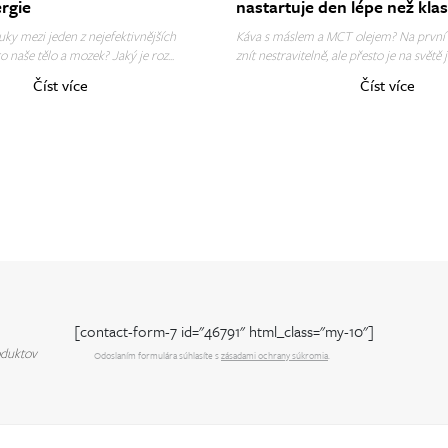
ergie
nastartuje den lépe než klas
snídaně?
ky mezi jeden z nejefektivnějších
Káva s máslem a MCT olejem? Na první
o naše tělo a mozek? Jaký je roz...
znít nestravitelně, ale přesto je na světě již
Číst více
Číst více
[contact-form-7 id="46791" html_class="my-10"]
oduktov
Odoslaním formulára súhlasíte s
zásadami ochrany súkromia
.