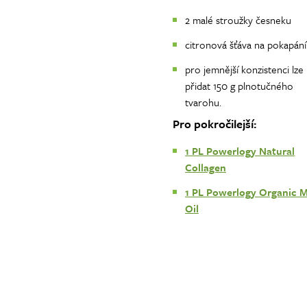
2 malé stroužky česneku
citronová šťáva na pokapání
pro jemnější konzistenci lze
přidat 150 g plnotučného
tvarohu.
Pro pokročilejší:
1 PL Powerlogy Natural
Collagen
1 PL Powerlogy Organic 
Oil