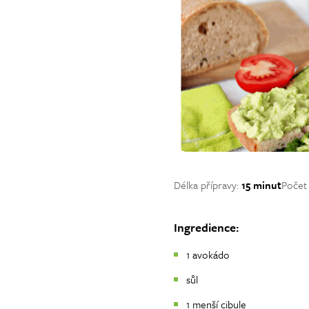
Délka přípravy:
15 minut
Počet
Ingredience:
1 avokádo
sůl
1 menší cibule