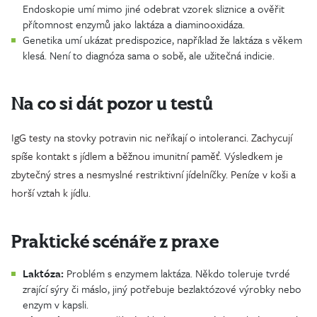
Endoskopie umí mimo jiné odebrat vzorek sliznice a ověřit
přítomnost enzymů jako laktáza a diaminooxidáza.
Genetika umí ukázat predispozice, například že laktáza s věkem
klesá. Není to diagnóza sama o sobě, ale užitečná indicie.
Na co si dát pozor u testů
IgG testy na stovky potravin nic neříkají o intoleranci. Zachycují
spíše kontakt s jídlem a běžnou imunitní paměť. Výsledkem je
zbytečný stres a nesmyslné restriktivní jídelníčky. Peníze v koši a
horší vztah k jídlu.
Praktické scénáře z praxe
Laktóza:
Problém s enzymem laktáza. Někdo toleruje tvrdé
zrající sýry či máslo, jiný potřebuje bezlaktózové výrobky nebo
enzym v kapsli.