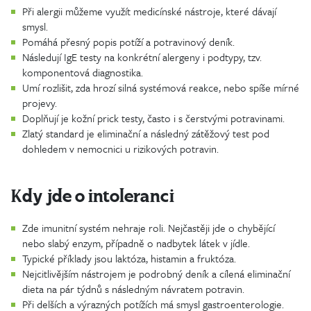
Při alergii můžeme využít medicínské nástroje, které dávají
smysl.
Pomáhá přesný popis potíží a potravinový deník.
Následují IgE testy na konkrétní alergeny i podtypy, tzv.
komponentová diagnostika.
Umí rozlišit, zda hrozí silná systémová reakce, nebo spíše mírné
projevy.
Doplňují je kožní prick testy, často i s čerstvými potravinami.
Zlatý standard je eliminační a následný zátěžový test pod
dohledem v nemocnici u rizikových potravin.
Kdy jde o intoleranci
Zde imunitní systém nehraje roli. Nejčastěji jde o chybějící
nebo slabý enzym, případně o nadbytek látek v jídle.
Typické příklady jsou laktóza, histamin a fruktóza.
Nejcitlivějším nástrojem je podrobný deník a cílená eliminační
dieta na pár týdnů s následným návratem potravin.
Při delších a výrazných potížích má smysl gastroenterologie.