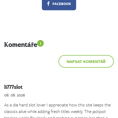
FACEBOOK
Komentáře
1
NAPSAT KOMENTÁŘ
li777slot
08. 08. 2026
As a die hard slot lover I appreciate how this site keeps the
classics alive while adding fresh titles weekly. The jackpot
tracker works flawlessly and cashing out takes less than a