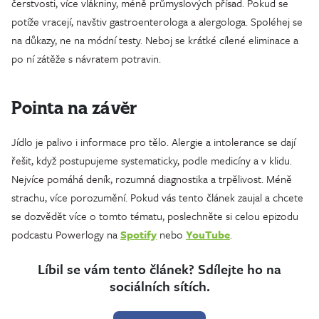
čerstvosti, více vlákniny, méně průmyslových přísad. Pokud se
potíže vracejí, navštiv gastroenterologa a alergologa. Spoléhej se
na důkazy, ne na módní testy. Neboj se krátké cílené eliminace a
po ní zátěže s návratem potravin.
Pointa na závěr
Jídlo je palivo i informace pro tělo. Alergie a intolerance se dají
řešit, když postupujeme systematicky, podle medicíny a v klidu.
Nejvíce pomáhá deník, rozumná diagnostika a trpělivost. Méně
strachu, více porozumění. Pokud vás tento článek zaujal a chcete
se dozvědět více o tomto tématu, poslechněte si celou epizodu
podcastu Powerlogy na
Spotify
nebo
YouTube
.
Líbil se vám tento článek? Sdílejte ho na
sociálních sítích.