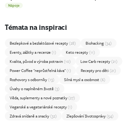
Nápoje
Témata na inspiraci
Bezlepkové a bezlaktózové recepty
(28)
Biohacking
(34)
Eventy, zážitky a recenze
(1)
Keto recepty
(11)
Kvalita, původ a výroba potravin
(10)
Low Carb recepty
(21)
Power Coffee "neprůstřelná káva"
(1)
Recepty pro děti
(21)
Rozhovory s odborníky
(13)
Silná mysl a osobnost
(6)
Úvahy o naplněném životě
(3)
Věda, suplementy a nové poznatky
(27)
Veganské a vegetariánské recepty
(1)
Zdravá snídaně a snacky
(32)
Zlepšování životosprávy
(54)