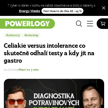
? Vyber si dárek v košíku ke každé objednávce a dobij si baterky s
Energy Weeks
Test How to do this Až −25 %
Úvod
Blog
Rozhovory
Rozhovory
Biohacking
Celiakie versus intolerance co
skutečně odhalí testy a kdy jít na
gastro
22.07.2024
čtení na 7 min.