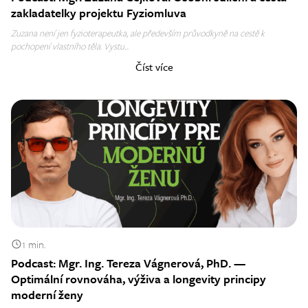
zakladatelky projektu Fyziomluva
Zuzana není jen fyzioterapeutka, ale především průvodkyně na cestě k
pochopení vlastního těla. Vystu...
Číst více
1 min.
Podcast: Mgr. Ing. Tereza Vágnerová, PhD. —
Optimální rovnováha, výživa a longevity principy
moderní ženy