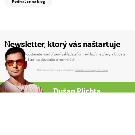
Podívat se na blog
Newsletter, ktorý vás naštartuje
Každý týždeň dostanete mail písaný zakladateľom, exkluzívne zľavy a budete
medzi prvými, ktorí sa dozvedia o novinkách.
Odoslaním formulára súhlasíte s
zásadami ochrany súkromia
.
Dušan Plichta
Zakladateľ Powerlogy & vývojár funkčných
produktov pre energiu, výkon a dlhodobé
zdravie