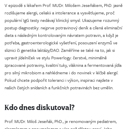
V epizodě s lékařem Prof. MUDr. Milošem Jeseňákem, PhD. jasně
rozlišujeme alergii, celiakii a intolerance a vysvětlujeme, proč
populární IgG testy nedávají klinický smysl. Ukazujeme rozumný
postup diagnostiky: nejprve potravinový deník a cílená eliminační
dieta s následným kontrolovaným návratem potravin, a když je
potřeba, gastroenterologické vyšetření, posouzení enzymů ve
sliznici či genetika laktázy/DAO. Zaměříme se také na to, jak si
upravit jídelníček ve stylu Powerlogy: čerstvé, minimálně
zpracované potraviny, kvalitní tuky, vláknina a fermentovaná jídla
pro silný mikrobiom a nahlédneme i do novinek v léčbě alergií.
Pokud chcete podpořit toleranci i výkon, inspiraci najdete v
našich čistých snídaních a funkčních potravinách bez umělin.
Kdo dnes diskutoval?
Prof. MUDr. Miloš Jeseňák, PhD., je renomovaným pediatrem,
alergologem a pneumologem s více než 18letou praxí. Jeho