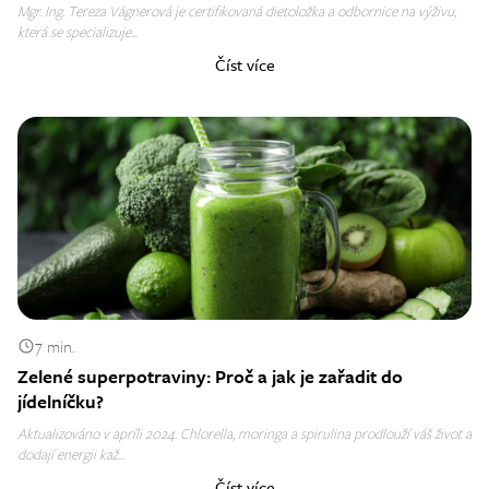
Mgr. Ing. Tereza Vágnerová je certifikovaná dietoložka a odbornice na výživu,
která se specializuje...
Číst více
7 min.
Zelené superpotraviny: Proč a jak je zařadit do
jídelníčku?
Aktualizováno v apríli 2024. Chlorella, moringa a spirulina prodlouží váš život a
dodají energii kaž...
Číst více