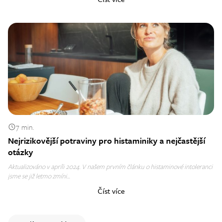
7 min.
Nejrizikovější potraviny pro histaminiky a nejčastější
otázky
Aktualizováno v apríli 2024. V našem prvním článku o histaminové intoleranci
jsme se již letmo zmíni...
Číst více