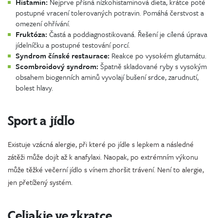
Histamin:
Nejprve přísná nízkohistaminová dieta, krátce poté
postupné vracení tolerovaných potravin. Pomáhá čerstvost a
omezení ohřívání.
Fruktóza:
Častá a poddiagnostikovaná. Řešení je cílená úprava
jídelníčku a postupné testování porcí.
Syndrom čínské restaurace:
Reakce po vysokém glutamátu.
Scombroidový syndrom:
Špatně skladované ryby s vysokým
obsahem biogenních aminů vyvolají bušení srdce, zarudnutí,
bolest hlavy.
Sport a jídlo
Existuje vzácná alergie, při které po jídle s lepkem a následné
zátěži může dojít až k anafylaxi. Naopak, po extrémním výkonu
může těžké večerní jídlo s vínem zhoršit trávení. Není to alergie,
jen přetížený systém.
Celiakie ve zkratce