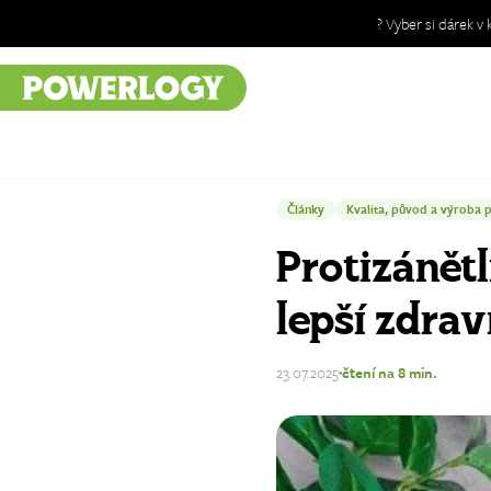
? Vyber si dárek v
Úvod
Blog
Články
Články
Kvalita, původ a výroba 
Protizánět
lepší zdrav
23.07.2025
čtení na 8 min.