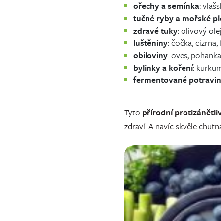
ořechy a semínka
: vlaš
tučné ryby a mořské p
zdravé tuky
: olivový ole
luštěniny
: čočka, cizrna, 
obiloviny
: oves, pohanka
bylinky a koření
: kurkum
fermentované potravi
Tyto
přírodní protizánětli
zdraví. A navíc skvěle chutna