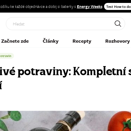
 košíku ke každé objednávce a dobij si baterky s
Energy Weeks
Test How to do
Hled
Začnete zde
Články
Recepty
Rozhovory
potravin
livé potraviny: Kompletní
í