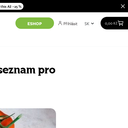
 this Až −25 %
Přihlásit
SK
0,00
Kč
ESHOP
at
 seznam pro