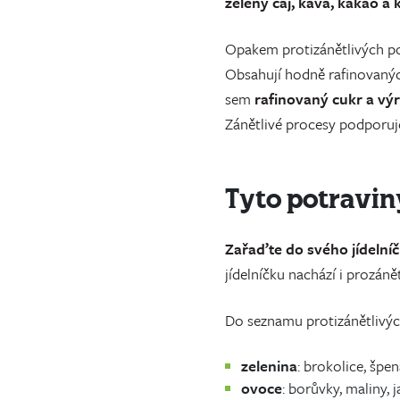
zelený čaj, káva, kakao a
Opakem protizánětlivých p
Obsahují hodně rafinovaných
sem
rafinovaný cukr a vý
Zánětlivé procesy podporuj
Tyto potravin
Zařaďte do svého jídelní
jídelníčku nachází i prozáně
Do seznamu protizánětlivých
zelenina
: brokolice, špen
ovoce
: borůvky, maliny,