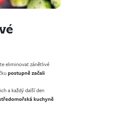
ivé
te eliminovat zánětlivé
íčku
postupně začali
ch a každý další den
středomořská kuchyně