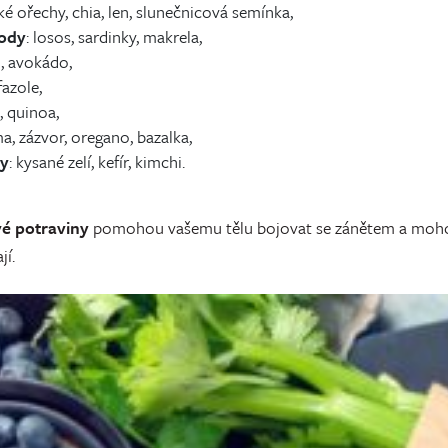
ské ořechy, chia, len, slunečnicová semínka,
lody
: losos, sardinky, makrela,
j, avokádo,
fazole,
, quinoa,
a, zázvor, oregano, bazalka,
ny
: kysané zelí, kefír, kimchi.
vé potraviny
pomohou vašemu tělu bojovat se zánětem a mohou
jí.