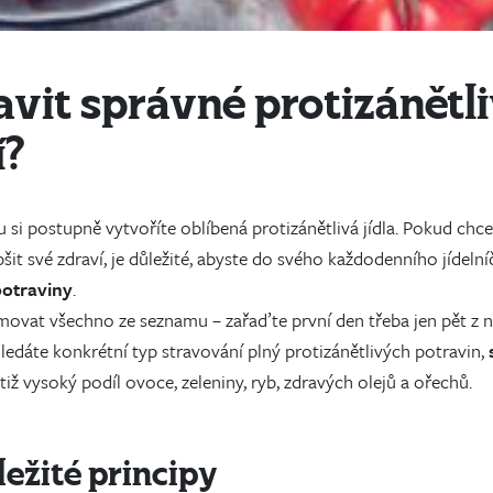
tavit správné protizánětl
í?
 si postupně vytvoříte oblíbená protizánětlivá jídla. Pokud chce
pšit své zdraví, je důležité, abyste do svého každodenního jídeln
potraviny
.
ovat všechno ze seznamu – zařaďte první den třeba jen pět z ni
hledáte konkrétní typ stravování plný protizánětlivých potravin,
iž vysoký podíl ovoce, zeleniny, ryb, zdravých olejů a ořechů.
ležité principy