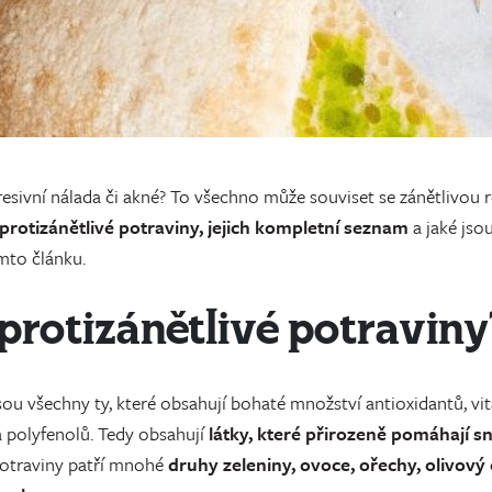
resivní nálada či akné? To všechno může souviset se zánětlivou re
 protizánětlivé potraviny, jejich kompletní seznam
a jaké jso
mto článku.
 protizánětlivé potraviny
sou všechny ty, které obsahují bohaté množství antioxidantů, vi
 polyfenolů. Tedy obsahují
látky, které přirozeně pomáhají s
 potraviny patří mnohé
druhy zeleniny, ovoce, ořechy, olivový 