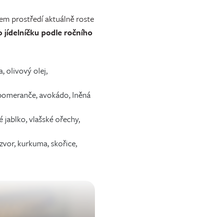
šem prostředí aktuálně roste
o jídelníčku podle ročního
, olivový olej,
e, pomeranče, avokádo, lněná
é jablko, vlašské ořechy,
ázvor, kurkuma, skořice,