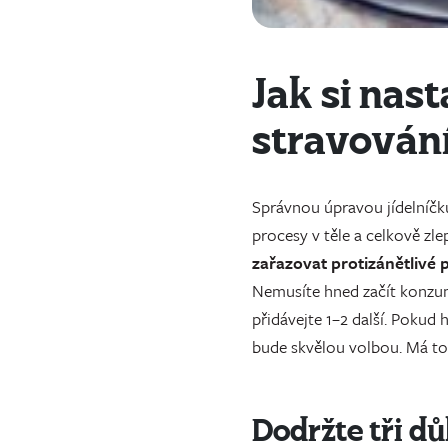
Jak si nas
stravován
Správnou úpravou jídelníčku
procesy v těle a celkově zle
zařazovat protizánětlivé 
Nemusíte hned začít konzum
přidávejte 1–2 další. Pokud 
bude skvělou volbou. Má tot
Dodržte tři dů