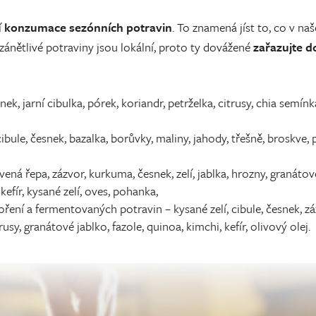
í
konzumace sezónních potravin
. To znamená jíst to, co v na
zánětlivé potraviny jsou lokální, proto ty dovážené
zařazujte d
ek, jarní cibulka, pórek, koriandr, petrželka, citrusy, chia semínka
 cibule, česnek, bazalka, borůvky, maliny, jahody, třešně, broskv
rvená řepa, zázvor, kurkuma, česnek, zelí, jablka, hrozny, granátov
kefír, kysané zelí, oves, pohanka,
 koření a fermentovaných potravin – kysané zelí, cibule, česnek, z
usy, granátové jablko, fazole, quinoa, kimchi, kefír, olivový olej.