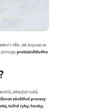
akcí v těle. Jak bojovat se
u principy
protizánětlivého
?
tamínů, zdravých tuků,
nižovat zánětlivé procesy
olej, tučné ryby, houby,