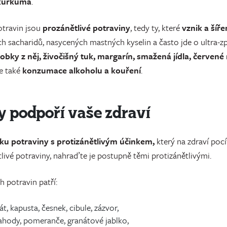
 kurkuma
.
otravin jsou
prozánětlivé potraviny
, tedy ty, které
vznik a šíře
 sacharidů, nasycených mastných kyselin a často jde o ultra-zp
robky z něj, živočišný tuk, margarín, smažená jídla, červe
e také
konzumace alkoholu a kouření
.
y podpoří vaše zdraví
čku potraviny
s protizánětlivým účinkem,
který na zdraví poc
tlivé potraviny, nahraďte je postupně těmi protizánětlivými.
 potravin patří:
át, kapusta, česnek, cibule, zázvor,
 jahody, pomeranče, granátové jablko,