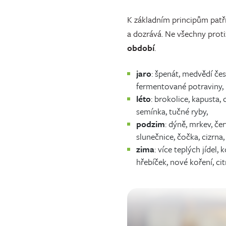
K základním principům patř
a dozrává. Ne všechny proti
období
.
jaro
: špenát, medvědí česn
fermentované potraviny,
léto
: brokolice, kapusta,
semínka, tučné ryby,
podzim
: dýně, mrkev, če
slunečnice, čočka, cizrna, 
zima
: více teplých jídel,
hřebíček, nové koření, citr