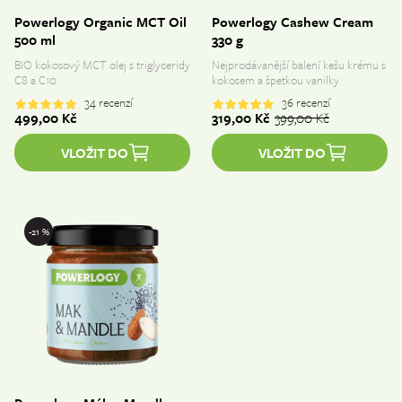
Powerlogy Organic MCT Oil
Powerlogy Cashew Cream
500 ml
330 g
BIO kokosový MCT olej s triglyceridy
Nejprodávanější balení kešu krému s
C8 a C10
kokosem a špetkou vanilky
34
recenzí
36
recenzí
499,00 
Kč
319,00 
Kč
399,00 
Kč
VLOŽIT DO
VLOŽIT DO
-21 %