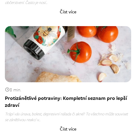
občerstvení. Často je nosí...
Číst více
8 min.
Protizánětlivé potraviny: Kompletní seznam pro lepší
zdraví
Trápí vás únava, bolest, depresivní nálada či akné? To všechno může souviset
se zánětlivou reakcí v...
Číst více