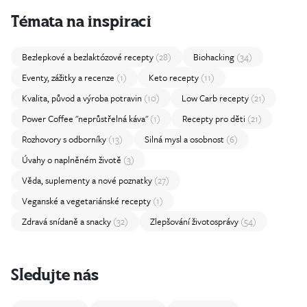
Témata na inspiraci
Bezlepkové a bezlaktózové recepty
(28)
Biohacking
(34)
Eventy, zážitky a recenze
(1)
Keto recepty
(11)
Kvalita, původ a výroba potravin
(10)
Low Carb recepty
(21)
Power Coffee "neprůstřelná káva"
(1)
Recepty pro děti
(21)
Rozhovory s odborníky
(13)
Silná mysl a osobnost
(6)
Úvahy o naplněném životě
(3)
Věda, suplementy a nové poznatky
(27)
Veganské a vegetariánské recepty
(1)
Zdravá snídaně a snacky
(32)
Zlepšování životosprávy
(54)
Sledujte nás