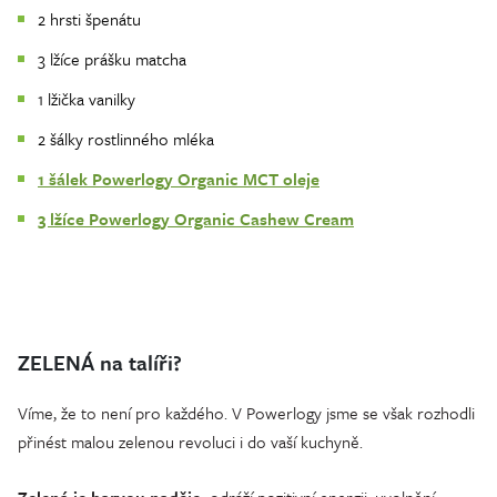
2 hrsti špenátu
3 lžíce prášku matcha
1 lžička vanilky
2 šálky rostlinného mléka
1 šálek Powerlogy Organic MCT oleje
3 lžíce Powerlogy Organic Cashew Cream
ZELENÁ na talíři?
Víme, že to není pro každého. V Powerlogy jsme se však rozhodli
přinést malou zelenou revoluci i do vaší kuchyně.