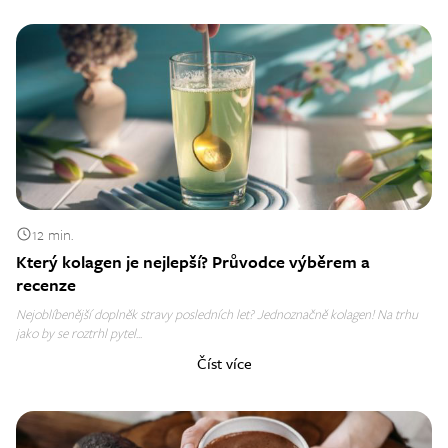
12 min.
Který kolagen je nejlepší? Průvodce výběrem a
recenze
Nejoblíbenější doplněk stravy posledních let? Jednoznačně kolagen! Na trhu
jako by se roztrhl pytel...
Číst více