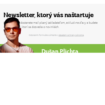
Newsletter, ktorý vás naštartuje
Každý týždeň dostanete mail písaný zakladateľom, exkluzívne zľavy a budete
medzi prvými, ktorí sa dozvedia o novinkách.
Odoslaním formulára súhlasíte s
zásadami ochrany súkromia
.
Dušan Plichta
Zakladateľ Powerlogy & vývojár funkčných
produktov pre energiu, výkon a dlhodobé
zdravie