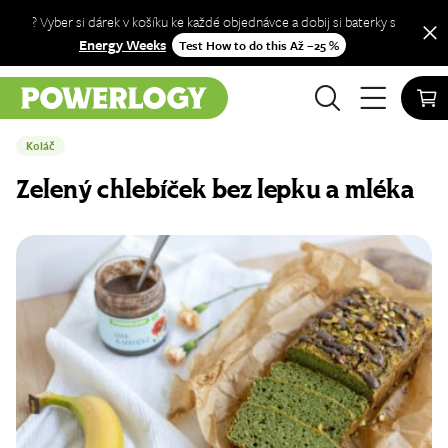
? Vyber si dárek v košíku ke každé objednávce a dobij si baterky s
Energy Weeks
Test How to do this Až −25 %
Úvod
Blog
Koláč
Koláč
Zelený chlebíček bez lepku a mléka