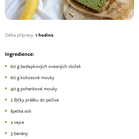
Délka přípravy:
1 hodina
Ingredience:
60 g bezlepkových ovesných vloček
60 g kokosové mouky
40 g pohankové mouky
2 lžičky prášku do pečiva
špetka soli
2 vejce
3 banány