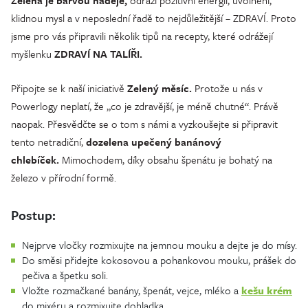
Zelená je barvou naděje,
odráží pozitivní energii, uvolnění,
klidnou mysl a v neposlední řadě to nejdůležitější – ZDRAVÍ. Proto
jsme pro vás připravili několik tipů na recepty, které odrážejí
myšlenku
ZDRAVÍ NA TALÍŘI.
Připojte se k naší iniciativě
Zelený měsíc.
Protože u nás v
Powerlogy neplatí, že „co je zdravější, je méně chutné“. Právě
naopak. Přesvědčte se o tom s námi a vyzkoušejte si připravit
tento netradiční,
dozelena upečený banánový
chlebíček.
Mimochodem, díky obsahu špenátu je bohatý na
železo v přírodní formě.
Postup:
Nejprve vločky rozmixujte na jemnou mouku a dejte je do mísy.
Do směsi přidejte kokosovou a pohankovou mouku, prášek do
pečiva a špetku soli.
Vložte rozmačkané banány, špenát, vejce, mléko a
kešu krém
do mixéru a rozmixujte dohladka.