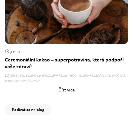
9 min.
Ceremoniální kakao – superpotravina, která podpoří
vaše zdraví!
Už jste slyšeli pojem ceremoniální kakao nebo rituální kakao? A víte, proč má
tento vznešený název?...
Číst více
Podívat se na blog