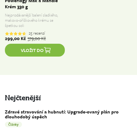
Powerlogy Mák a Mandle
Krém 330 g
Nejprodávanější balení sladkého,
makovo-oříškového krému se
špetkou soli
25
recenzí
299,00 
Kč
379,00 
Kč
VLOŽIT DO
Nejčtenější
Zdravé stravování a hubnutí: Upgrade-ovaný plán pro
dlouhodobý úspěch
Články