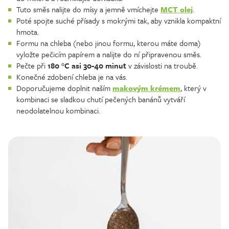
Tuto směs nalijte do mísy a jemně vmíchejte
MCT olej
.
Poté spojte suché přísady s mokrými tak, aby vznikla kompaktní
hmota.
Formu na chleba (nebo jinou formu, kterou máte doma)
vyložte pečicím papírem a nalijte do ní připravenou směs.
Pečte při
180 °C asi 30-40 minut
v závislosti na troubě.
Konečné zdobení chleba je na vás.
Doporučujeme doplnit naším
makovým krémem
, který v
kombinaci se sladkou chutí pečených banánů vytváří
neodolatelnou kombinaci.